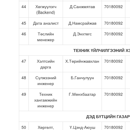
44
Хөгжүүлэгч
Д.Санжмятав
70180092
(Backend)
45
Дата аналист
Д.Намсрайжав
70180092
46
Төслийн
Д.Энхтөгс
70180092
менежер
ТЕХНИК ҮЙЛЧИЛГЭЭНИЙ Х
47
Хэлтсийн
Х.Төрийнжавхлан
70180092
дарга
48
Сүлжээний
Б.Ганчулуун
70180092
инженер
49
Техник
Г.Мөнхбаатар
70180092
хангамжийн
инженер
ДЭД БҮТЦИЙН ГАЗАР
50
Хөргөлт,
Ү.Цэнд-Аюуш
70180092