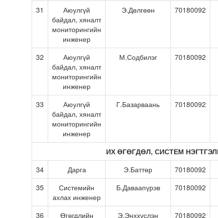
31
Аюулгүй
Э.Дөлгөөн
70180092
байдал, хяналт
мониторингийн
инженер
32
Аюулгүй
М.Содбилэг
70180092
байдал, хяналт
мониторингийн
инженер
33
Аюулгүй
Г.Базарваань
70180092
байдал, хяналт
мониторингийн
инженер
ИХ ӨГӨГДӨЛ, СИСТЕМ НЭГТГЭЛ
34
Дарга
Э.Баттөр
70180092
35
Системийн
Б.Даваапүрэв
70180092
ахлах инженер
36
Өгөгдлийн
Э.Энххүслэн
70180092