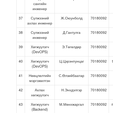
сангийн
инженер
37
Сүлжээний
Ж.Оюунболд
70180092
ахлах инженер
38
Сүлжээний
Д.Гантулга
70180092
инженер
39
Хөгжүүлэгч
Э.Төгөлдөр
70180092
(DevOPS)
40
Хөгжүүлэгч
Ц.Цэрэнпунцаг
70180092
(DevOPS)
41
Нөөцлөлтийн
С.Өлзийбаатар
70180092
мэргэжилтэн
42
Ахлах
Н.Энхдэлгэр
70180092
хөгжүүлэгч
43
Хөгжүүлэгч
М.Мөнхжаргал
70180092
(Backend)