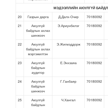
МЭДЭЭЛЛИЙН АЮУЛГҮЙ БАЙДЛ
20
Газрын дарга
Д.Далх-Очир
70180092
21
Аюулгүй
Э.Ариунбилэг
70180092
байдлын ахлах
шинжээч
22
Аюулгүй
Э.Жигмэддорж
70180092
байдлын ахлах
мэргэжилтэн
23
Аюулгүй
Е.Энхзаяа
70180092
байдлын
аудитор
24
Аюулгүй
Г.Ганбаяр
70180092
байдлын
шинжээч
25
Аюулгүй
Ч.Хангал
70180092
байдлын