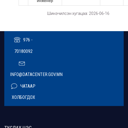
инженер
Шинэчилсэн хугацаа: 2026-06-16
976 -
70180092
INFO@DATACENTER.GOV.MN
ЧАТААР
ХОЛБОГДОХ
ТУСЛАХ ЦЭС