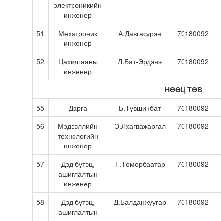
электроникийн
инженер
51
Мехатроник
А.Давгасүрэн
70180092
инженер
52
Цахилгааны
Л.Бат-Эрдэнэ
70180092
инженер
НӨӨЦ ТӨВ
55
Дарга
Б.Түвшинбат
70180092
56
Мэдээллийн
Э.Лхагважаргал
70180092
технологийн
инженер
57
Дэд бүтэц,
Т.Төмөрбаатар
70180092
ашиглалтын
инженер
58
Дэд бүтэц,
Д.Балданжуугар
70180092
ашиглалтын