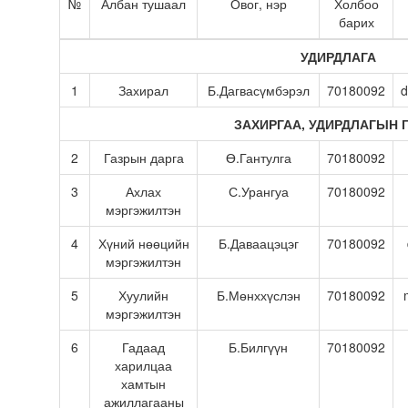
№
Албан тушаал
Овог, нэр
Холбоо
барих
УДИРДЛАГА
1
Захирал
Б.Дагвасүмбэрэл
70180092
d
ЗАХИРГАА, УДИРДЛАГЫН 
2
Газрын дарга
Ө.Гантулга
70180092
3
Ахлах
С.Урангуа
70180092
мэргэжилтэн
4
Хүний нөөцийн
Б.Даваацэцэг
70180092
мэргэжилтэн
5
Хуулийн
Б.Мөнххүслэн
70180092
мэргэжилтэн
6
Гадаад
Б.Билгүүн
70180092
харилцаа
хамтын
ажиллагааны