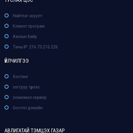
Нийтлэг асуулт
Клиент програм
Ажлын байр
Таны IP: 216.73.216.226
ҮЙЛЧИЛГЭЭ
Хостинг
зогсуур түрээс
зохиомол сервер
Gov.mn домэйн
АВЛИГАТАЙ ТЭМЦЭХ ГАЗАР