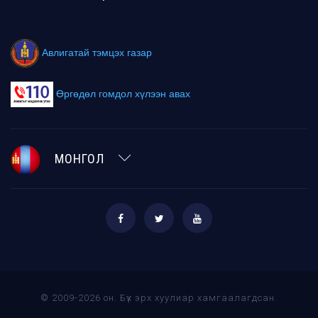
Авлигатай тэмцэх газар
Өргөдөл гомдол хүлээн авах
МОНГОЛ
© 2009-2026 он. Бүх эрх хуулиар хамгаалагдсан.