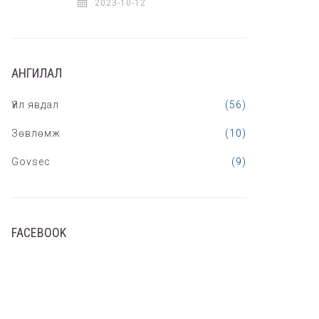
2023-10-12
АНГИЛАЛ
Үйл явдал
(56)
Зөвлөмж
(10)
Govsec
(9)
FACEBOOK