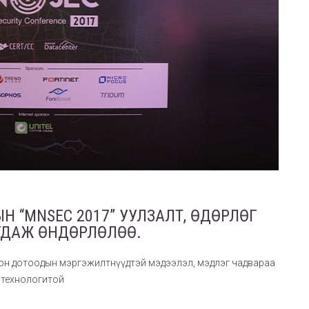
 “MNSEC 2017” УУЛЗАЛТ, ӨДӨРЛӨГ
ГДАЖ ӨНДӨРЛӨЛӨӨ.
он дотоодын мэргэжилтнүүдтэй мэдээлэл, мэдлэг чадвараа
 технологитой