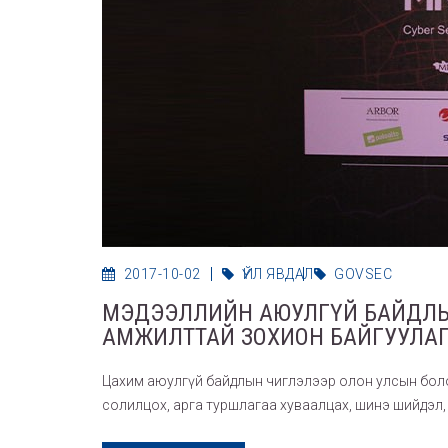
2017-10-02
ҮЙЛ ЯВДАЛ
GOVSEC
МЭДЭЭЛЛИЙН АЮУЛГҮЙ БАЙДЛЫН
АМЖИЛТТАЙ ЗОХИОН БАЙГУУЛА
Цахим аюулгүй байдлын чиглэлээр олон улсын бол
солилцох, арга туршлагаа хуваалцах, шинэ шийдэл,