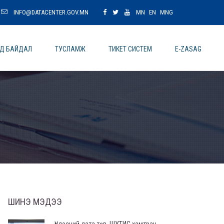
INFO@DATACENTER.GOV.MN
MN
EN
MNG
ОД БАЙДАЛ
ТУСЛАМЖ
ТИКЕТ СИСТЕМ
E-ZASAG
ШИНЭ МЭДЭЭ
Үндэсний дата төв, ШУТИС хамтран