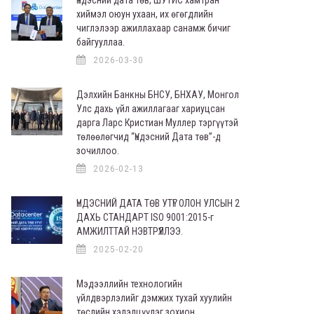
хиймэл оюун ухаан, их өгөгдлийн
чиглэлээр ажиллахаар санамж бичиг
байгууллаа.
2026-03-30
Дэлхийн Банкны БНСУ, БНХАУ, Монгол
Улс дахь үйл ажиллагааг хариуцсан
дарга Ларс Кристиан Муллер тэргүүтэй
төлөөлөгчид “Үндэсний Дата төв”-д
зочиллоо.
2026-02-13
ҮНДЭСНИЙ ДАТА ТӨВ УТҮГ ОЛОН УЛСЫН 2
ДАХЬ СТАНДАРТ ISO 9001:2015-г
АМЖИЛТТАЙ НЭВТРҮҮЛЛЭЭ.
2025-02-20
Мэдээллийн технологийн
үйлдвэрлэлийг дэмжих тухай хуулийн
төслийн хэлэлцүүлэг зохион