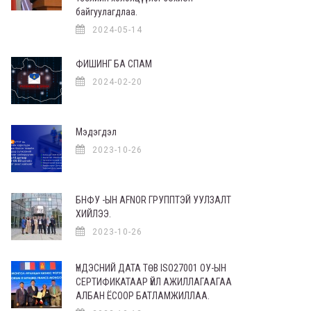
байгуулагдлаа.
2024-05-14
ФИШИНГ БА СПАМ
2024-02-20
Мэдэгдэл
2023-10-26
БНФУ -ЫН AFNOR ГРУППТЭЙ УУЛЗАЛТ
ХИЙЛЭЭ.
2023-10-26
ҮНДЭСНИЙ ДАТА ТӨВ ISO27001 ОУ-ЫН
СЕРТИФИКАТААР ҮЙЛ АЖИЛЛАГААГАА
АЛБАН ЁСООР БАТЛАМЖИЛЛАА.