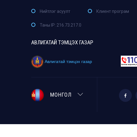
Нийтлэг асуулт
Клиент програм
Таны IP: 216.73.217.0
АВЛИГАТАЙ ТЭМЦЭХ ГАЗАР
Авлигатай тэмцэх газар
МОНГОЛ