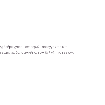
лд байршуулсан серверийн зогсуур /rack/-т
уулан ашиглах боломжийг олгож буй үйлчилгээ юм.