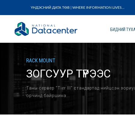
ҮНДЭСНИЙ ДАТА ТӨВ | WHERE INFORMATION LIVES...
БИДНИЙ ТУХ
RACK MOUNT
ЗОГСУУР ТҮРЭЭС
Таны сервер "Tier III" стандартад нийцсэн зори
орчинд байршина...