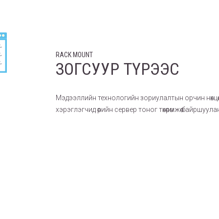
RACK MOUNT
ЗОГСУУР ТҮРЭЭС
Мэдээллийн технологийн зориулалтын орчин нөхцө
хэрэглэгчид өөрийн сервер тоног төхөөрөмжөө байрш