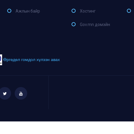
Ажлын байр
Хостинг
Gov.mn домэйн
Өргөдөл гомдол хүлээн авах