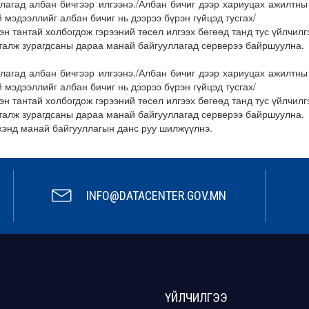
лагад албан бичгээр илгээнэ./Албан бичиг дээр хариуцах ажилтны
мэдээллийг албан бичиг нь дээрээ бүрэн гүйцэд тусгах/
эн тантай холбогдож гэрээний төсөл илгээх бөгөөд танд тус үйлчил
аталж зурагдсаны дараа манай байгууллагад серверээ байршуулна.
лагад албан бичгээр илгээнэ./Албан бичиг дээр хариуцах ажилтны
мэдээллийг албан бичиг нь дээрээ бүрэн гүйцэд тусгах/
эн тантай холбогдож гэрээний төсөл илгээх бөгөөд танд тус үйлчил
аталж зурагдсаны дараа манай байгууллагад серверээ байршуулна.
хэнд манай байгууллагын данс руу шилжүүлнэ.
INFO@DATACENTER.GOV.MN
ҮЙЛЧИЛГЭЭ