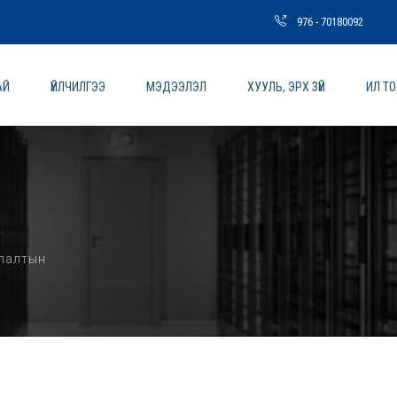
976 - 70180092
АЙ
ҮЙЛЧИЛГЭЭ
МЭДЭЭЛЭЛ
ХУУЛЬ, ЭРХ ЗҮЙ
ИЛ Т
улалтын