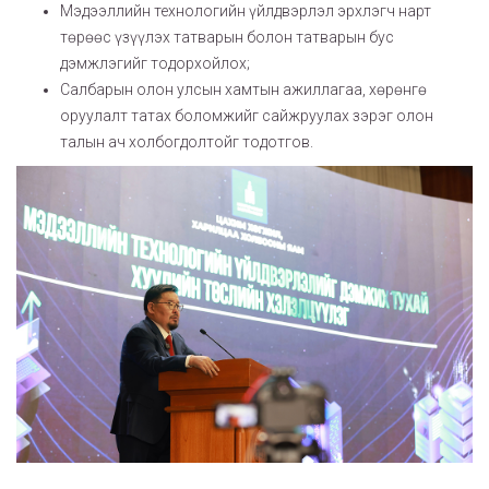
Мэдээллийн технологийн үйлдвэрлэл эрхлэгч нарт
төрөөс үзүүлэх татварын болон татварын бус
дэмжлэгийг тодорхойлох;
Салбарын олон улсын хамтын ажиллагаа, хөрөнгө
оруулалт татах боломжийг сайжруулах зэрэг олон
талын ач холбогдолтойг тодотгов.