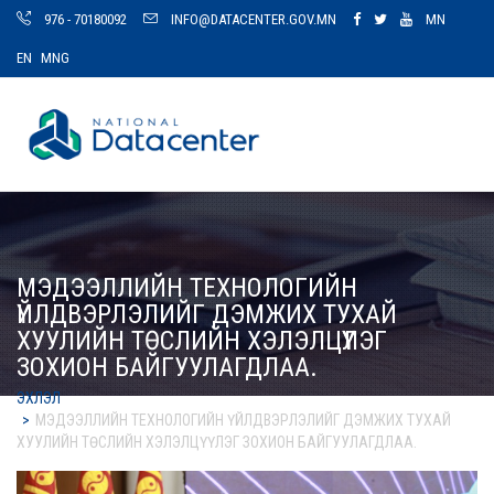
976 - 70180092
INFO@DATACENTER.GOV.MN
MN
EN
MNG
МЭДЭЭЛЛИЙН ТЕХНОЛОГИЙН
ҮЙЛДВЭРЛЭЛИЙГ ДЭМЖИХ ТУХАЙ
ХУУЛИЙН ТӨСЛИЙН ХЭЛЭЛЦҮҮЛЭГ
ЗОХИОН БАЙГУУЛАГДЛАА.
ЭХЛЭЛ
МЭДЭЭЛЛИЙН ТЕХНОЛОГИЙН ҮЙЛДВЭРЛЭЛИЙГ ДЭМЖИХ ТУХАЙ
ХУУЛИЙН ТӨСЛИЙН ХЭЛЭЛЦҮҮЛЭГ ЗОХИОН БАЙГУУЛАГДЛАА.