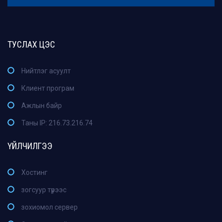
ТУСЛАХ ЦЭС
Нийтлэг асуулт
Клиент програм
Ажлын байр
Таны IP: 216.73.216.74
ҮЙЛЧИЛГЭЭ
Хостинг
зогсуур түрээс
зохиомол сервер