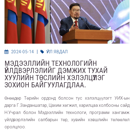
2024-05-14
ҮЙЛ ЯВДАЛ
МЭДЭЭЛЛИЙН ТЕХНОЛОГИЙН
ҮЙЛДВЭРЛЭЛИЙГ ДЭМЖИХ ТУХАЙ
ХУУЛИЙН ТӨСЛИЙН ХЭЛЭЛЦҮҮЛЭГ
ЗОХИОН БАЙГУУЛАГДЛАА.
Өнөөдөр Төрийн ордонд болсон тус хэлэлцүүлэгт УИХ-ын
дарга Г.Занданшатар, Цахим хөгжил, харилцаа холбооны сайд
Н.Учрал болон Мэдээллийн технологи, программ хангамж
үйлдвэрлэлийн салбарын төр, хувийн хэвшлийн төлөөлөл
оролцлоо.