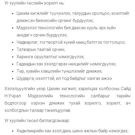
Уг хуулийн төслийн зорилт нь:
Цахим хөгжлийг түүчээлэх, талуудын оролцоо, өсөлтийг
дэмжсэн бизнесийн орчинг бүрдүүлэх;
Мэдээлэл технологийн бие даасан хууль эрх зүйн
анхдагч орчин бүрдүүлэх;
Чадварлаг, тогтвортой хүний нөөц бэлтгэх тогтолцоо;
Татварын таатай орчин;
Хөрөнгө оруулалтыг нэмэгдүүлэх;
Гадаадын зах зээлд гарах нөхцөлийг нэмэгдүүлэх;
Төр, хувийн хэвшлийн түншлэлийг дэмжих;
Шударга, нээлттэй, ил тод байдлыг хангах ажээ.
Хэлэлцүүлгийн үеэр Цахим хөгжил, харилцаа холбооны Сайд
Н.Учрал: Мэдээллийн технологийн салбарыг төрийн
бодлогоор хэрхэн дэмжих тухай зорилго, зорилт, ач
холбогдлын талаар танилцуулав.
Уг хуулийн төсөл батлагдсанаар:
Хөдөлмөрийн зах зээл дахь шинэ ажлын байр нэмэгдэх;