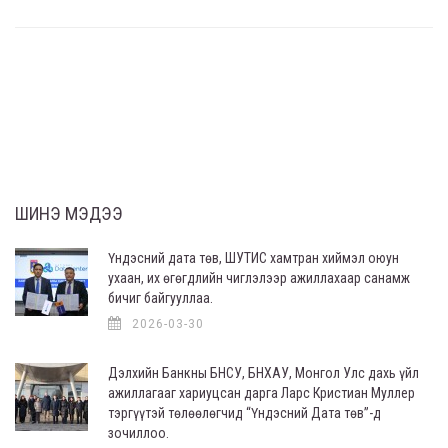
ШИНЭ МЭДЭЭ
Үндэсний дата төв, ШУТИС хамтран хиймэл оюун
ухаан, их өгөгдлийн чиглэлээр ажиллахаар санамж
бичиг байгууллаа.
2026-03-30
Дэлхийн Банкны БНСУ, БНХАУ, Монгол Улс дахь үйл
ажиллагааг хариуцсан дарга Ларс Кристиан Муллер
тэргүүтэй төлөөлөгчид “Үндэсний Дата төв”-д
зочиллоо.