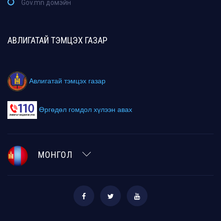
Gov.mn домэйн
АВЛИГАТАЙ ТЭМЦЭХ ГАЗАР
Авлигатай тэмцэх газар
Өргөдөл гомдол хүлээн авах
МОНГОЛ