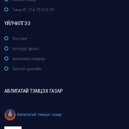
Таны IP: 216.73.216.19
ҮЙЛЧИЛГЭЭ
Хостинг
зогсуур түрээс
зохиомол сервер
Gov.mn домэйн
АВЛИГАТАЙ ТЭМЦЭХ ГАЗАР
Авлигатай тэмцэх газар