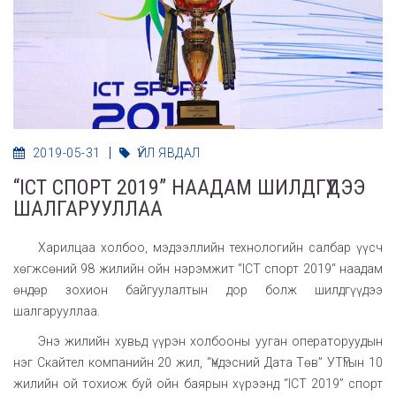
2019-05-31
ҮЙЛ ЯВДАЛ
“ICT СПОРТ 2019” НААДАМ ШИЛДГҮҮДЭЭ
ШАЛГАРУУЛЛАА
Харилцаа холбоо, мэдээллийн технологийн салбар үүсч
хөгжсөний 98 жилийн ойн нэрэмжит “ICT спорт 2019“ наадам
өндөр зохион байгуулалтын дор болж шилдгүүдээ
шалгарууллаа.
Энэ жилийн хувьд үүрэн холбооны ууган операторуудын
нэг Скайтел компанийн 20 жил, “Үндэсний Дата Төв” УТҮГын 10
жилийн ой тохиож буй ойн баярын хүрээнд “ICT 2019” спорт