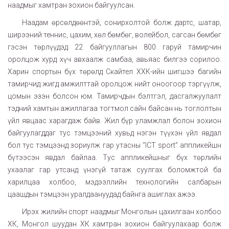
наадмыг хамтран зохион байгуулсан.
Наадам өрсөлдөөнтэй, сонирхолтой болж дартс, шатар,
ширээний теннис, цахим, хөл бөмбөг, волейбол, сагсан бөмбөг
гэсэн төрлүүдэд 22 байгууллагын 800 гаруй тамирчин
оролцож хурд хүч авхаалж самбаа, авьяас билгээ сорилоо.
Харин спортын бүх төрөлд Скайтел ХХК-ийн шигшээ багийн
тамирчид жигд амжилттай оролцож нийт оноогоор тэргүүлж,
цомын эзэн болсон юм. Тамирчдын бэлтгэл, дасгалжуулалт
тэдний хамтын ажиллагаа тогтмол сайн байсан нь тоглолтын
үйл явцаас харагдаж байв. Жил бүр уламжлал болон зохион
байгуулагддаг тус тэмцээний хувьд нэгэн түүхэн үйл явдал
бол тус тэмцээнд зориулж гар утасны “ICT sport” аппликейшн
бүтээсэн явдал байлаа. Тус аппликейшныг бүх төрлийн
ухаалаг гар утсанд үнэгүй татаж суулгах боломжтой ба
харилцаа холбоо, мэдээллийн технологийн салбарын
цаашдын тэмцээн уралдаануудад байнга ашиглах ажээ.
Ирэх жилийн спорт наадмыг Монголын цахилгаан холбоо
ХК, Монгол шуудан ХК хамтран зохион байгуулахаар болж