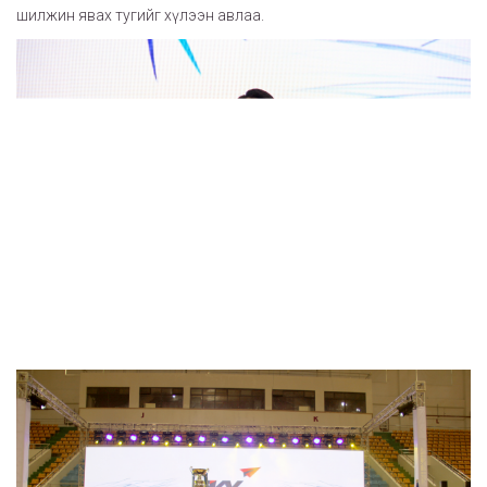
шилжин явах тугийг хүлээн авлаа.