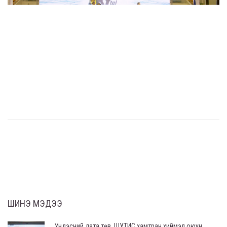
ШИНЭ МЭДЭЭ
Үндэсний дата төв, ШУТИС хамтран хиймэл оюун