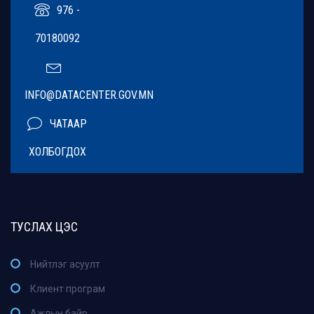
976 -
70180092
INFO@DATACENTER.GOV.MN
ЧАТААР
ХОЛБОГДОХ
ТУСЛАХ ЦЭС
Нийтлэг асуулт
Клиент програм
Ажлын байр