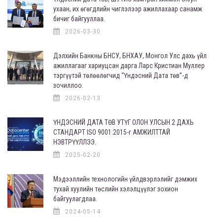
ухаан, их өгөгдлийн чиглэлээр ажиллахаар санамж
бичиг байгууллаа.
2026-03-30
Дэлхийн Банкны БНСУ, БНХАУ, Монгол Улс дахь үйл
ажиллагааг хариуцсан дарга Ларс Кристиан Муллер
тэргүүтэй төлөөлөгчид “Үндэсний Дата төв”-д
зочиллоо.
2026-02-13
ҮНДЭСНИЙ ДАТА ТӨВ УТҮГ ОЛОН УЛСЫН 2 ДАХЬ
СТАНДАРТ ISO 9001:2015-г АМЖИЛТТАЙ
НЭВТРҮҮЛЛЭЭ.
2025-02-20
Мэдээллийн технологийн үйлдвэрлэлийг дэмжих
тухай хуулийн төслийн хэлэлцүүлэг зохион
байгуулагдлаа.
2024-05-14