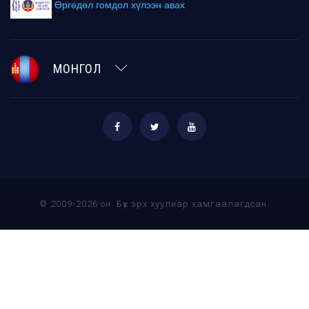
Өргөдөл гомдол хүлээн авах
МОНГОЛ
© 2009-2026 он. Бүх эрх хуулиар хамгаалагдсан.